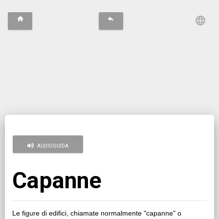
Menu
language
home
reply
AUDIOGUIDA
Capanne
Le figure di edifici, chiamate normalmente "capanne" o